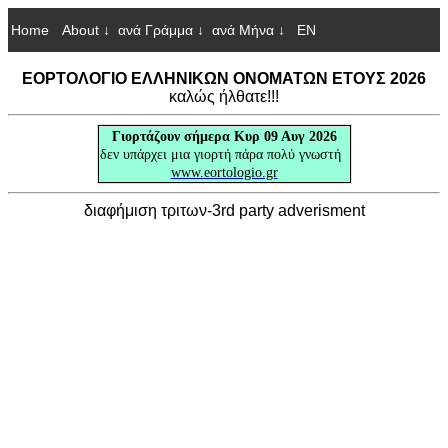
Home
About ↓
ανά Γράμμα ↓
ανά Μήνα ↓
EN
ΕΟΡΤΟΛΟΓΙΟ ΕΛΛΗΝΙΚΩΝ ΟΝΟΜΑΤΩΝ ΕΤΟΥΣ 2026
καλώς ήλθατε!!!
Γιορτάζουν
σήμερα Κυρ 09 Αυγ 2026
δεν υπάρχει μια γιορτή πάρα πολύ γνωστή
www.eortologio.gr
διαφήμιση τριτων-3rd party adverisment