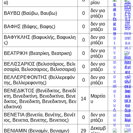
α)
ρίου
δεν γιο
ΒΑΥΒΩ (Βαύβω, Βαυβω)
0
ρτάζει
δεν γιο
ΒΑΦΗΣ (Βάφης, Βαφης)
0
ρτάζει
ΒΑΦΥΚΛΗΣ (Βαφυκλής, Βαφυκλη
δεν γιο
0
ς)
ρτάζει
δεν γιο
ΒΕΑΤΡΙΚΗ (Βεατρίκη, Βεατρικη)
0
ρτάζει
ΒΕΛΙΣΣΑΡΙΟΣ (Βελισσάριος, Βελι
δεν γιο
0
σσαρία, Βελισσαριος, Βελισσαρια)
ρτάζει
ΒΕΛΛΕΡΕΦΟΝΤΗΣ (Βελλερεφόν
δεν γιο
0
της, Βελλερεφοντης)
ρτάζει
ΒΕΝΕΔΙΚΤΟΣ (Βενέδικτος, Βενεδί
κτη, Βενεδικτίνη, Βενεδικτίνα, Βενε
Μαρτίο
14
δικτος, Βενεδικτη, Βενεδικτινη, Βεν
υ
εδικτινα)
ΒΕΝΕΤΙΑ (Βενετία, Βενέτης, Βενέτ
δεν γιο
0
ιος, Βενετια, Βενετης, Βενετιος)
ρτάζει
Δεκεμβ
ΒΕΝΙΑΜΙΝ (Βενιαμίν, Βενιαμιν)
29