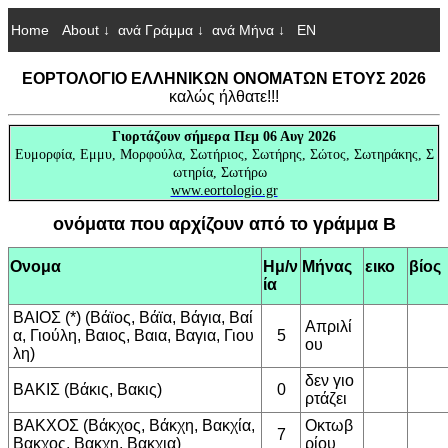
Home
About ↓
ανά Γράμμα ↓
ανά Μήνα ↓
EN
ΕΟΡΤΟΛΟΓΙΟ ΕΛΛΗΝΙΚΩΝ ΟΝΟΜΑΤΩΝ ΕΤΟΥΣ 2026
καλώς ήλθατε!!!
Γιορτάζουν
σήμερα Πεμ 06 Αυγ 2026
Ευμορφία, Εμμυ, Μορφούλα, Σωτήριος, Σωτήρης, Σώτος, Σωτηράκης, Σ
ωτηρία, Σωτήρω
www.eortologio.gr
ονόματα που αρχίζουν από το γράμμα Β
Ονομα
Ημ/ν
Μήνας
εικο
βίος
ία
ΒΑΙΟΣ (*) (Βάϊος, Βάϊα, Βάγια, Βαί
Απριλί
α, Γιούλη, Βαιος, Βαια, Βαγια, Γιου
5
ου
λη)
δεν γιο
ΒΑΚΙΣ (Βάκις, Βακις)
0
ρτάζει
ΒΑΚΧΟΣ (Βάκχος, Βάκχη, Βακχία,
Οκτωβ
7
Βακχος, Βακχη, Βακχια)
ρίου