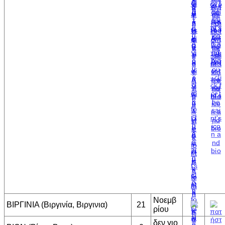
Νοεμβ
ΒΙΡΓΙΝΙΑ (Βιργινία, Βιργινια)
21
ρίου
δεν γιο