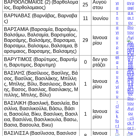
ΒΑΡΘΟΛΟΜΑΙΟΣ (2) (Βαρθολομα
Αυγού
25
ίος, Βαρθολομαιος)
στου
ΒΑΡΝΑΒΑΣ (Βαρνάβας, Βαρναβα
11
Ιουνίου
ς)
ΒΑΡΣΑΜΙΑ (Βαρσαμία, Βαρσάμω,
Βαλσάμω, Βαλσαμία, Βαρσιμαίος,
Ιανουα
Βαρσάμης, Βαλσάμης, Βαρσαμια,
29
ρίου
Βαρσαμω, Βαλσαμω, Βαλσαμια, Β
αρσιμαιος, Βαρσαμης, Βαλσαμης)
ΒΑΡΥΤΙΜΟΣ (Βαρύτιμος, Βαρυτίμ
δεν γιο
0
η, Βαρυτιμος, Βαρυτιμη)
ρτάζει
ΒΑΣΙΛΗΣ (Βασίλειος, Βασίλης, Βά
σος, Βασίλας, Βασιλάκης, Μπίλλη
Ιανουα
ς, Μπίλης, Βίλυ, Βασιλειος, Βασιλ
1
ρίου
ης, Βασος, Βασιλας, Βασιλακης, Μ
πιλλης, Μπιλης, Βίλυ)
ΒΑΣΙΛΙΚΗ (Βασιλική, Βασιλεία, Βα
σιλίνα, Βασιλικούλα, Βάσω, Βάσι
Ιανουα
α, Βασούλα, Βίκυ, Βασιλικη, Βασιλ
1
ρίου
εια, Βασιλίνα, Βασιλικουλα, Βασω,
Βασια, Βασουλα, Βικυ)
ΒΑΣΙΛΙΣΣΑ (Βασίλισσα, Βασιλισσ
Ιανουα
8