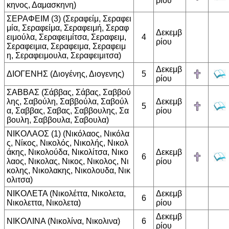
ρίου
κηνος, Δαμασκηνη)
ΣΕΡΑΦΕΙΜ (3) (Σεραφείμ, Σεραφει
μία, Σεραφείμα, Σεραφειμή, Σεραφ
Δεκεμβ
ειμούλα, Σεραφειμίτσα, Σεραφειμ,
4
ρίου
Σεραφειμια, Σεραφειμα, Σεραφειμ
η, Σεραφειμουλα, Σεραφειμιτσα)
Δεκεμβ
ΔΙΟΓΕΝΗΣ (Διογένης, Διογενης)
5
ρίου
ΣΑΒΒΑΣ (Σάββας, Σάβας, Σαββού
λης, Σαβούλη, Σαββούλα, Σαβούλ
Δεκεμβ
5
α, Σαββας, Σαβας, Σαββουλης, Σα
ρίου
βουλη, Σαββουλα, Σαβουλα)
ΝΙΚΟΛΑΟΣ (1) (Νικόλαος, Νικόλα
ς, Νίκος, Νικολός, Νικολής, Νικολ
άκης, Νικολούδα, Νικολίτσα, Νικο
Δεκεμβ
6
λαος, Νικολας, Νικος, Νικολος, Νι
ρίου
κολης, Νικολακης, Νικολουδα, Νικ
ολιτσα)
ΝΙΚΟΛΕΤΑ (Νικολέττα, Νικολετα,
Δεκεμβ
6
Νικολεττα, Νικολετα)
ρίου
Δεκεμβ
ΝΙΚΟΛΙΝΑ (Νικολίνα, Νικολινα)
6
ρίου