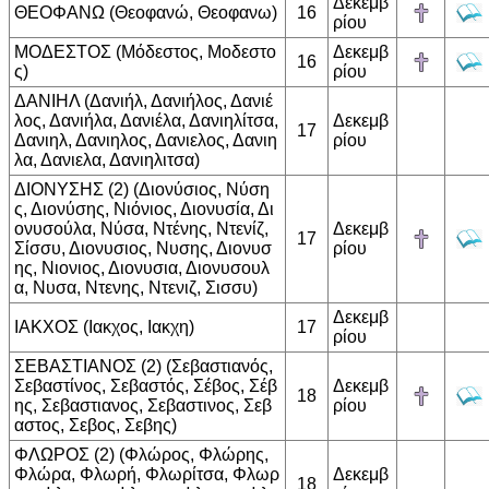
Δεκεμβ
ΘΕΟΦΑΝΩ (Θεοφανώ, Θεοφανω)
16
ρίου
ΜΟΔΕΣΤΟΣ (Μόδεστος, Μοδεστο
Δεκεμβ
16
ς)
ρίου
ΔΑΝΙΗΛ (Δανιήλ, Δανιήλος, Δανιέ
λος, Δανιήλα, Δανιέλα, Δανιηλίτσα,
Δεκεμβ
17
Δανιηλ, Δανιηλος, Δανιελος, Δανιη
ρίου
λα, Δανιελα, Δανιηλιτσα)
ΔΙΟΝΥΣΗΣ (2) (Διονύσιος, Νύση
ς, Διονύσης, Νιόνιος, Διονυσία, Δι
ονυσούλα, Νύσα, Ντένης, Ντενίζ,
Δεκεμβ
17
Σίσσυ, Διονυσιος, Νυσης, Διονυσ
ρίου
ης, Νιονιος, Διονυσια, Διονυσουλ
α, Νυσα, Ντενης, Ντενιζ, Σισσυ)
Δεκεμβ
ΙΑΚΧΟΣ (Ιακχος, Ιακχη)
17
ρίου
ΣΕΒΑΣΤΙΑΝΟΣ (2) (Σεβαστιανός,
Σεβαστίνος, Σεβαστός, Σέβος, Σέβ
Δεκεμβ
18
ης, Σεβαστιανος, Σεβαστινος, Σεβ
ρίου
αστος, Σεβος, Σεβης)
ΦΛΩΡΟΣ (2) (Φλώρος, Φλώρης,
Φλώρα, Φλωρή, Φλωρίτσα, Φλωρ
Δεκεμβ
18