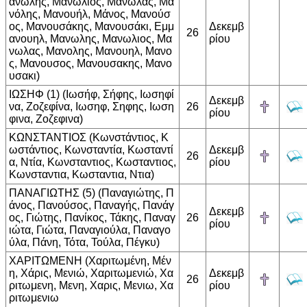
ανώλης, Μανωλιός, Μανώλας, Μα
νόλης, Μανουήλ, Μάνος, Μανούσ
ος, Μανουσάκης, Μανουσάκι, Εμμ
Δεκεμβ
26
ανουηλ, Μανωλης, Μανωλιος, Μα
ρίου
νωλας, Μανολης, Μανουηλ, Μανο
ς, Μανουσος, Μανουσακης, Μανο
υσακι)
ΙΩΣΗΦ (1) (Ιωσήφ, Σήφης, Ιωσηφί
Δεκεμβ
να, Ζοζεφίνα, Ιωσηφ, Σηφης, Ιωση
26
ρίου
φινα, Ζοζεφινα)
ΚΩΝΣΤΑΝΤΙΟΣ (Κωνστάντιος, Κ
ωστάντιος, Κωνσταντία, Κωσταντί
Δεκεμβ
26
α, Ντία, Κωνσταντιος, Κωσταντιος,
ρίου
Κωνσταντια, Κωσταντια, Ντια)
ΠΑΝΑΓΙΩΤΗΣ (5) (Παναγιώτης, Π
άνος, Πανούσος, Παναγής, Πανάγ
Δεκεμβ
ος, Γιώτης, Πανίκος, Τάκης, Παναγ
26
ρίου
ιώτα, Γιώτα, Παναγιούλα, Παναγο
ύλα, Πάνη, Τότα, Τούλα, Πέγκυ)
ΧΑΡΙΤΩΜΕΝΗ (Χαριτωμένη, Μέν
η, Χάρις, Μενιώ, Χαριτωμενιώ, Χα
Δεκεμβ
26
ριτωμενη, Μενη, Χαρις, Μενιω, Χα
ρίου
ριτωμενιω