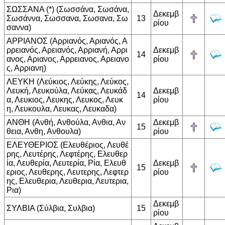
ΣΩΣΣΑΝΑ (*) (Σωσσάνα, Σωσάνα,
Δεκεμβ
Σωσάννα, Σωσσανα, Σωσανα, Σω
13
ρίου
σαννα)
ΑΡΡΙΑΝΟΣ (Αρριανός, Αριανός, Α
ρρειανός, Αρειανός, Αρριανή, Αρρι
Δεκεμβ
14
ανος, Αριανος, Αρρειανος, Αρειανο
ρίου
ς, Αρριανη)
ΛΕΥΚΗ (Λεύκιος, Λεύκης, Λεύκος,
Λευκή, Λευκούλα, Λεύκας, Λευκάδ
Δεκεμβ
14
α, Λευκιος, Λευκης, Λευκος, Λευκ
ρίου
η, Λευκουλα, Λευκας, Λευκαδα)
ΑΝΘΗ (Ανθή, Ανθούλα, Ανθια, Αν
Δεκεμβ
15
θεια, Ανθη, Ανθουλα)
ρίου
ΕΛΕΥΘΕΡΙΟΣ (Ελευθέριος, Λευθέ
ρης, Λευτέρης, Λεφτέρης, Ελευθερ
ία, Λευθερία, Λευτερία, Ρία, Ελευθ
Δεκεμβ
15
εριος, Λευθερης, Λευτερης, Λεφτερ
ρίου
ης, Ελευθερια, Λευθερια, Λευτερια,
Ρια)
Δεκεμβ
ΣΥΛΒΙΑ (Σύλβια, Συλβια)
15
ρίου