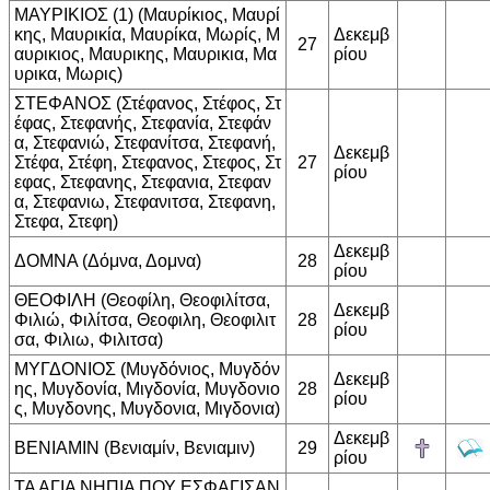
ΜΑΥΡΙΚΙΟΣ (1) (Μαυρίκιος, Μαυρί
κης, Μαυρικία, Μαυρίκα, Μωρίς, Μ
Δεκεμβ
27
αυρικιος, Μαυρικης, Μαυρικια, Μα
ρίου
υρικα, Μωρις)
ΣΤΕΦΑΝΟΣ (Στέφανος, Στέφος, Στ
έφας, Στεφανής, Στεφανία, Στεφάν
α, Στεφανιώ, Στεφανίτσα, Στεφανή,
Δεκεμβ
Στέφα, Στέφη, Στεφανος, Στεφος, Στ
27
ρίου
εφας, Στεφανης, Στεφανια, Στεφαν
α, Στεφανιω, Στεφανιτσα, Στεφανη,
Στεφα, Στεφη)
Δεκεμβ
ΔΟΜΝΑ (Δόμνα, Δομνα)
28
ρίου
ΘΕΟΦΙΛΗ (Θεοφίλη, Θεοφιλίτσα,
Δεκεμβ
Φιλιώ, Φιλίτσα, Θεοφιλη, Θεοφιλιτ
28
ρίου
σα, Φιλιω, Φιλιτσα)
ΜΥΓΔΟΝΙΟΣ (Μυγδόνιος, Μυγδόν
Δεκεμβ
ης, Μυγδονία, Μιγδονία, Μυγδονιο
28
ρίου
ς, Μυγδονης, Μυγδονια, Μιγδονια)
Δεκεμβ
ΒΕΝΙΑΜΙΝ (Βενιαμίν, Βενιαμιν)
29
ρίου
ΤΑ ΑΓΙΑ ΝΗΠΙΑ ΠΟΥ ΕΣΦΑΓΙΣΑΝ