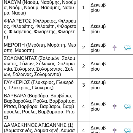
ΝΑΟΥΜ (Ναούμ, Ναούμης, Ναούμ
Δεκεμβ
α, Ναόμι, Ναουμ, Ναουμης, Ναου
1
ρίου
μα, Ναομι)
ΦΙΛΑΡΕΤΟΣ (Φιλάρετος, Φιλαρέτι
ος, Φιλαρέτης, Φιλαρέτη, Φιλαρετο
Δεκεμβ
1
ς, Φιλαρετιος, Φιλαρετης, Φιλαρετ
ρίου
η)
ΜΕΡΟΠΗ (Μερόπη, Μυρόπη, Μερ
Δεκεμβ
2
οπη, Μυροπη)
ρίου
ΣΟΛΟΜΩΝΤΑΣ (Σολομών, Σολομ
ώντας, Σόλων, Σόλωνας, Σολομω
Δεκεμβ
2
ντία, Σολομων, Σολομωντας, Σολ
ρίου
ων, Σολωνας, Σολομωντια)
ΓΛΥΚΕΡΙΟΣ (Γλυκέριος, Γλυκερό
Δεκεμβ
3
ς, Γλυκεριος, Γλυκερος)
ρίου
ΒΑΡΒΑΡΑ (Βαρβάρα, Βαρβάρω,
Βαρβαρούλα, Ρούλα, Βαρβαρίτσα,
Δεκεμβ
Ρίτσα, Βαρβαρα, Βαρβαρω, Βαρβ
4
ρίου
αρουλα, Ρουλα, Βαρβαριτσα, Ριτσ
α)
ΔΑΜΑΣΚΗΝΟΣ ΑΓ.ΙΩΑΝΝΗΣ (1)
Δεκεμβ
(Δαμασκηνός, Δαμασκηνή, Δαμασ
4