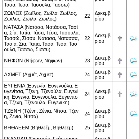
Τασα, Τεσα, Τασουλα, Τασσω)
ΖΩΙΛΟΣ (Ζωΐλος, Ζωΐλα, Ζωίλος,
Δεκεμβ
22
Ζωϊλος, Ζωϊλα, Ζωιλος)
ρίου
ΝΑΤΑΣΑ (Νατάσα, Νατάσσα, Τασί
α, Σία, Τατία, Τάσα, Τέσα, Τασούλα,
Δεκεμβ
Τασσώ, Σίσσυ, Νατασα, Νατασσα,
22
ρίου
Τασια, Σια, Τατια, Τασα, Τεσα, Τασ
ουλα, Τασσω, Σισσυ)
Δεκεμβ
ΝΗΦΩΝ (Νήφων, Νηφων)
23
ρίου
Δεκεμβ
ΑΧΜΕΤ (Αχμέτ, Αχμετ)
24
ρίου
ΕΥΓΕΝΙΑ (Ευγενία, Ευγενούλα, Ε
υγενίτσα, Τζένη, Τζενούλα, Ευγενί
Δεκεμβ
24
κη, Ευγενια, Ευγενουλα, Ευγενιτσ
ρίου
α, Τζενη, Τζενουλα, Ευγενικη)
ΤΖΕΝΗ (Τζένη, Ζένια, Νίτσα, Τζεν
Δεκεμβ
24
η, Ζενια, Νιτσα)
ρίου
Δεκεμβ
ΒΗΘΛΕΕΜ (Βηθλεέμ, Βηθλεεμ)
25
ρίου
ΓΚΑΣΠΑΡ (Γκασπάρ, Γκάσπαρος,
Δεκεμβ