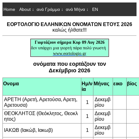
Home
About ↓
ανά Γράμμα ↓
ανά Μήνα ↓
EN
ΕΟΡΤΟΛΟΓΙΟ ΕΛΛΗΝΙΚΩΝ ΟΝΟΜΑΤΩΝ ΕΤΟΥΣ 2026
καλώς ήλθατε!!!
Γιορτάζουν
σήμερα Κυρ 09 Αυγ 2026
δεν υπάρχει μια γιορτή πάρα πολύ γνωστή
www.eortologio.gr
ονόματα που εορτάζουν τον
Δεκέμβριο 2026
Ονομα
Ημ/ν
Μήνας
εικο
βίος
ία
ΑΡΕΤΗ (Αρετή, Αρετούσα, Αρετη,
Δεκεμβ
1
Αρετουσα)
ρίου
ΘΕΟΚΛΗΤΟΣ (Θεόκλητος, Θεοκλ
Δεκεμβ
1
ητος)
ρίου
Δεκεμβ
ΙΑΚΩΒ (Ιακώβ, Ιακωβ)
1
ρίου