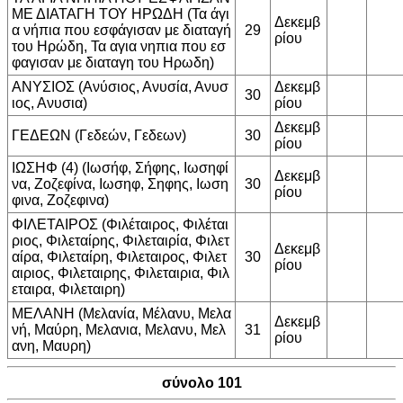
ΜΕ ΔΙΑΤΑΓΗ ΤΟΥ ΗΡΩΔΗ (Τα άγι
Δεκεμβ
α νήπια που εσφάγισαν με διαταγή
29
ρίου
του Ηρώδη, Τα αγια νηπια που εσ
φαγισαν με διαταγη του Ηρωδη)
ΑΝΥΣΙΟΣ (Ανύσιος, Ανυσία, Ανυσ
Δεκεμβ
30
ιος, Ανυσια)
ρίου
Δεκεμβ
ΓΕΔΕΩΝ (Γεδεών, Γεδεων)
30
ρίου
ΙΩΣΗΦ (4) (Ιωσήφ, Σήφης, Ιωσηφί
Δεκεμβ
να, Ζοζεφίνα, Ιωσηφ, Σηφης, Ιωση
30
ρίου
φινα, Ζοζεφινα)
ΦΙΛΕΤΑΙΡΟΣ (Φιλέταιρος, Φιλέται
ριος, Φιλεταίρης, Φιλεταιρία, Φιλετ
Δεκεμβ
αίρα, Φιλεταίρη, Φιλεταιρος, Φιλετ
30
ρίου
αιριος, Φιλεταιρης, Φιλεταιρια, Φιλ
εταιρα, Φιλεταιρη)
ΜΕΛΑΝΗ (Μελανία, Μέλανυ, Μελα
Δεκεμβ
νή, Μαύρη, Μελανια, Μελανυ, Μελ
31
ρίου
ανη, Μαυρη)
σύνολο 101