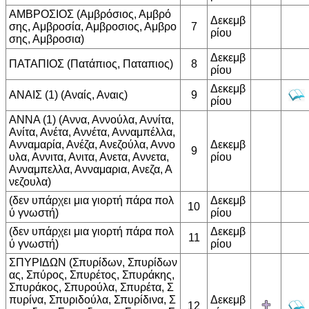
ΑΜΒΡΟΣΙΟΣ (Αμβρόσιος, Αμβρό
Δεκεμβ
σης, Αμβροσία, Αμβροσιος, Αμβρο
7
ρίου
σης, Αμβροσια)
Δεκεμβ
ΠΑΤΑΠΙΟΣ (Πατάπιος, Παταπιος)
8
ρίου
Δεκεμβ
ΑΝΑΙΣ (1) (Αναίς, Αναις)
9
ρίου
ΑΝΝΑ (1) (Αννα, Αννούλα, Αννίτα,
Ανίτα, Ανέτα, Αννέτα, Ανναμπέλλα,
Ανναμαρία, Ανέζα, Ανεζούλα, Αννο
Δεκεμβ
9
υλα, Αννιτα, Ανιτα, Ανετα, Αννετα,
ρίου
Ανναμπελλα, Ανναμαρια, Ανεζα, Α
νεζουλα)
(δεν υπάρχει μια γιορτή πάρα πολ
Δεκεμβ
10
ύ γνωστή)
ρίου
(δεν υπάρχει μια γιορτή πάρα πολ
Δεκεμβ
11
ύ γνωστή)
ρίου
ΣΠΥΡΙΔΩΝ (Σπυρίδων, Σπυρίδων
ας, Σπύρος, Σπυρέτος, Σπυράκης,
Σπυράκος, Σπυρούλα, Σπυρέτα, Σ
πυρίνα, Σπυριδούλα, Σπυρίδινα, Σ
Δεκεμβ
12