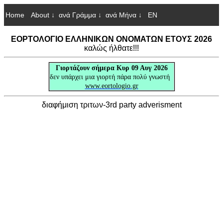
Home
About ↓
ανά Γράμμα ↓
ανά Μήνα ↓
EN
ΕΟΡΤΟΛΟΓΙΟ ΕΛΛΗΝΙΚΩΝ ΟΝΟΜΑΤΩΝ ΕΤΟΥΣ 2026
καλώς ήλθατε!!!
Γιορτάζουν
σήμερα Κυρ 09 Αυγ 2026
δεν υπάρχει μια γιορτή πάρα πολύ γνωστή
www.eortologio.gr
διαφήμιση τριτων-3rd party adverisment