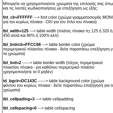
Μπορείτε να χρησιμοποιείστε χρώματα της επιλογής σας όπ
και τις λοιπές κωδικοποιήσεις με επεξήγηση ως εξής:
fnt_clr=FFFFFF
---> font color (χρώμα γραμματοσειράς ΜΟΝ
για τον κυρίως πίνακα - ΟΧΙ για τον τίτλο του πίνακα)
tbl_wdth=125
---> table width (πλάτος πίνακα πχ 125 ή 320 ή
450 αλλά και 80% ή 100% κλπ)
tbl_brdrclr=FFCC66
---> table border color (χρώμα
περιμετρικού πλαισίου πίνακα - δείτε παραπάνω επεξήγηση γ
τα χρώματα)
tbl_brd=2
------> table border width (πάχος περιμετρικού
πλαισίου πίνακα - για καθόλου περιμετρικό πλαίσιο
χρησιμοποιήστε το 0 μηδέν)
td_bgclr=DC143C
------> table background color (χρώμα
φόντου του κυρίως πίνακα - δείτε παραπάνω επεξήγηση για τ
χρώματα)
tbl_cellpading=3
---> table cellpadding
tbl_cellspacing=0
---> table cellspacing