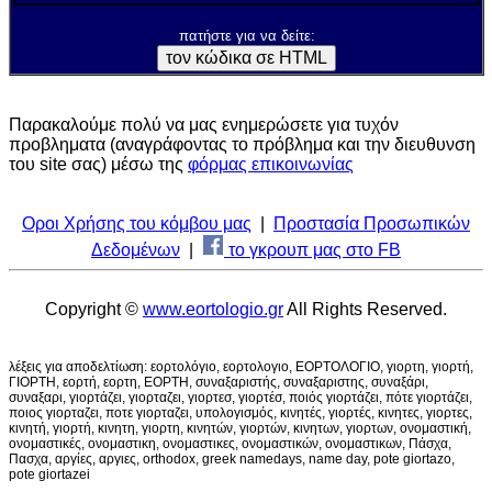
πατήστε για να δείτε:
Παρακαλούμε πολύ να μας ενημερώσετε για τυχόν
προβληματα (αναγράφοντας το πρόβλημα και την διευθυνση
του site σας) μέσω της
φόρμας επικοινωνίας
Οροι Χρήσης του κόμβου μας
|
Προστασία Προσωπικών
Δεδομένων
|
το γκρουπ μας στο FB
Copyright ©
www.eortologio.gr
All Rights Reserved.
λέξεις για αποδελτίωση: εορτολόγιο, εορτολογιο, ΕΟΡΤΟΛΟΓΙΟ, γιορτη, γιορτή,
ΓΙΟΡΤΗ, εορτή, εορτη, ΕΟΡΤΗ, συναξαριστής, συναξαριστης, συναξάρι,
συναξαρι, γιορτάζει, γιορταζει, γιορτεσ, γιορτέσ, ποιός γιορτάζει, πότε γιορτάζει,
ποιος γιορταζει, ποτε γιορταζει, υπολογισμός, κινητές, γιορτές, κινητες, γιορτες,
κινητή, γιορτή, κινητη, γιορτη, κινητών, γιορτών, κινητων, γιορτων, ονομαστική,
ονομαστικές, ονομαστικη, ονομαστικες, ονομαστικών, ονομαστικων, Πάσχα,
Πασχα, αργίες, αργιες, orthodox, greek namedays, name day, pote giortazo,
pote giortazei