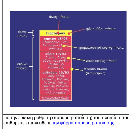
Για την εύκολη ρύθμιση (παραμετροποίηση) του πλαισίου πο
επιθυμείτε επισκευθείτε
την φόρμα παραμετροποίησης