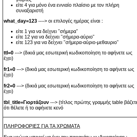
είτε 4 για μόνο ένα εννιαίο πλαίσιο με τον πλήρη
συναξαριστή
what_day=123
----> οι επιλογές ημέρας είναι :
είτε 1 για να δείχνει "σήμερα"
είτε 12 για να δείχνει "σήμερα-αύριο"
είτε 123 για να δείχνει "σήμερα-αύριο-μεθαυριο"
ttl=0
---> (δικιά μας εσωτερική κωδικοποίηση το αφήνετε ως
έχει)
fr1=0
---> (δικιά μας εσωτερική κωδικοποίηση το αφήνετε ως
έχει)
fr2=0
---> (δικιά μας εσωτερική κωδικοποίηση το αφήνετε ως
έχει)
tbl_title=Γιορτάζουν
---> (τίτλος πρώτης γραμμής table βάζετ
ότι θέλετε ή το αφήνετε κενό
ΠΛΗΡΟΦΟΡΙΕΣ ΓΙΑ ΤΑ ΧΡΩΜΑΤΑ