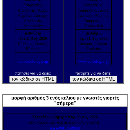
Λαυρέντιος,
Λαυρέντιος,
Λαυρέντης, Λώρα,
Λαυρέντης, Λώρα,
Λωραίνη, Λάουρα,
Λωραίνη, Λάουρα,
Λαυρεντία,
Λαυρεντία,
Λαυρεντίνα
Λαυρεντίνα
μεθαύριο
μεθαύριο
Τρι 11 Αυγ 2026
Τρι 11 Αυγ 2026
Εύπλους, Εύπλος,
Εύπλους, Εύπλος,
Εύπλοος
Εύπλοος
www.eortologio.gr
www.eortologio.gr
πατήστε για να δείτε:
πατήστε για να δείτε:
μορφή αριθμός 3 ενός κελιού με γνωστές γιορτές
"σήμερα"
Γιορτάζουν
σήμερα Κυρ 09 Αυγ 2026
δεν υπάρχει μια γιορτή πάρα πολύ γνωστή
www.eortologio.gr