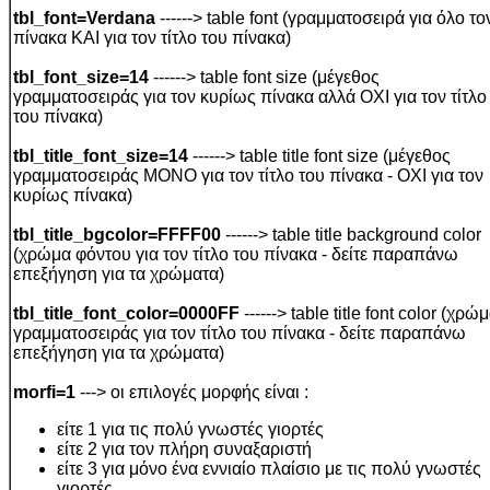
tbl_font=Verdana
------> table font (γραμματοσειρά για όλο το
πίνακα ΚΑΙ για τον τίτλο του πίνακα)
tbl_font_size=14
------> table font size (μέγεθος
γραμματοσειράς για τον κυρίως πίνακα αλλά ΟΧΙ για τον τίτλο
του πίνακα)
tbl_title_font_size=14
------> table title font size (μέγεθος
γραμματοσειράς MONO για τον τίτλο του πίνακα - ΟΧΙ για τον
κυρίως πίνακα)
tbl_title_bgcolor=FFFF00
------> table title background color
(χρώμα φόντου για τον τίτλο του πίνακα - δείτε παραπάνω
επεξήγηση για τα χρώματα)
tbl_title_font_color=0000FF
------> table title font color (χρώ
γραμματοσειράς για τον τίτλο του πίνακα - δείτε παραπάνω
επεξήγηση για τα χρώματα)
morfi=1
---> οι επιλογές μορφής είναι :
είτε 1 για τις πολύ γνωστές γιορτές
είτε 2 για τον πλήρη συναξαριστή
είτε 3 για μόνο ένα εννιαίο πλαίσιο με τις πολύ γνωστές
γιορτές