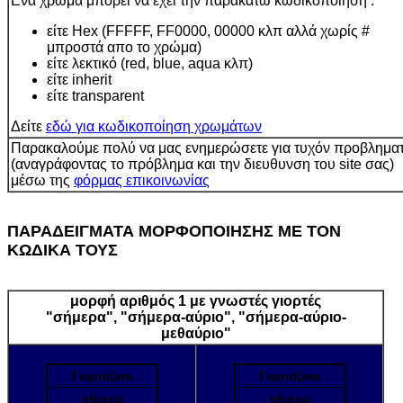
Ενα χρώμα μπορεί να έχει την παρακάτω κωδικοποίηση :
είτε Hex (FFFFF, FF0000, 00000 κλπ αλλά χωρίς #
μπροστά απο το χρώμα)
είτε λεκτικό (red, blue, aqua κλπ)
είτε inherit
είτε transparent
Δείτε
εδώ για κωδικοποίηση χρωμάτων
Παρακαλούμε πολύ να μας ενημερώσετε για τυχόν προβλημα
(αναγράφοντας το πρόβλημα και την διευθυνση του site σας)
μέσω της
φόρμας επικοινωνίας
ΠΑΡΑΔΕΙΓΜΑΤΑ ΜΟΡΦΟΠΟΙΗΣΗΣ ΜΕ ΤΟΝ
ΚΩΔΙΚΑ ΤΟΥΣ
μορφή αριθμός 1 με γνωστές γιορτές
"σήμερα", "σήμερα-αύριο", "σήμερα-αύριο-
μεθαύριο"
Γιορτάζουν
Γιορτάζουν
σήμερα
σήμερα