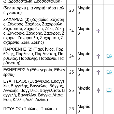
ω, Δροσοσταλια, Δροσοσταλιδα)
(δεν υπάρχει μια γιορτή πάρα πολ
Μαρτίο
23
ύ γνωστή)
υ
ΖΑΧΑΡΙΑΣ (3) (Ζαχαρίας, Ζάχαρη
ς, Ζάχαρος, Ζαχάρω, Ζαχαρούλα,
Ζαχαρίτσα, Ζαχαρένια, Ζάκι, Ζάκη
Μαρτίο
24
ς, Ζαχαριας, Ζαχαρης, Ζαχαρος, Ζ
υ
αχαρω, Ζαχαρουλα, Ζαχαριτσα, Ζ
αχαρενια, Ζακι, Ζακης)
ΠΑΡΘΕΝΗΣ (2) (Παρθένιος, Παρ
θένης, Παρθενία, Παρθενόπη, Πα
Μαρτίο
24
ρθενιος, Παρθενης, Παρθενια, Πα
υ
ρθενοπη)
ΕΘΝΕΓΕΡΣΙΑ (Εθνεγερσία, Εθνεγ
Μαρτίο
25
ερσια)
υ
ΕΥΑΓΓΕΛΟΣ (Ευάγγελος, Ευαγγε
λία, Βαγγέλης, Βαγγέλας, Βάγγος,
Μαρτίο
Αγγελής, Βαγγελιώ, Βαγγελίτσα, Β
25
υ
αγγελή, Βαγγελίνα, Βάγγια, Λίτσα,
Εύα, Κέλλυ, Λιλή, Λιλίκα)
Μαρτίο
ΠΟΥΛΙΟΣ (Πούλιος, Πουλιος)
26
υ