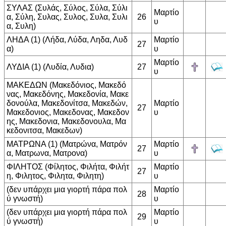
ΣΥΛΑΣ (Συλάς, Σύλος, Σύλα, Σύλι
Μαρτίο
α, Σύλη, Συλας, Συλος, Συλα, Συλι
26
υ
α, Συλη)
ΛΗΔΑ (1) (Λήδα, Λύδα, Ληδα, Λυδ
Μαρτίο
27
α)
υ
Μαρτίο
ΛΥΔΙΑ (1) (Λυδία, Λυδια)
27
υ
ΜΑΚΕΔΩΝ (Μακεδόνιος, Μακεδό
νας, Μακεδόνης, Μακεδονία, Μακε
δονούλα, Μακεδονίτσα, Μακεδών,
Μαρτίο
27
Μακεδονιος, Μακεδονας, Μακεδον
υ
ης, Μακεδονια, Μακεδονουλα, Μα
κεδονιτσα, Μακεδων)
ΜΑΤΡΩΝΑ (1) (Ματρώνα, Ματρόν
Μαρτίο
27
α, Ματρωνα, Ματρονα)
υ
ΦΙΛΗΤΟΣ (Φίλητος, Φιλήτα, Φιλήτ
Μαρτίο
27
η, Φιλητος, Φιλητα, Φιλητη)
υ
(δεν υπάρχει μια γιορτή πάρα πολ
Μαρτίο
28
ύ γνωστή)
υ
(δεν υπάρχει μια γιορτή πάρα πολ
Μαρτίο
29
ύ γνωστή)
υ