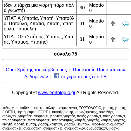
(δεν υπάρχει μια γιορτή πάρα πολ
Μαρτίο
30
ύ γνωστή)
υ
ΥΠΑΤΙΑ (Υπατία, Υπατή, Υπατούλ
Μαρτίο
α, Πατούλα, Υπατια, Υπατη, Υπατ
31
υ
ουλα, Πατουλα)
ΥΠΑΤΙΟΣ (Υπάτιος, Υπατος, Υπάτ
Μαρτίο
31
ης, Υπατιος, Υπατης)
υ
σύνολο 75
Οροι Χρήσης του κόμβου μας
|
Προστασία Προσωπικών
Δεδομένων
|
το γκρουπ μας στο FB
Copyright ©
www.eortologio.gr
All Rights Reserved.
λέξεις για αποδελτίωση: εορτολόγιο, εορτολογιο, ΕΟΡΤΟΛΟΓΙΟ, γιορτη, γιορτή,
ΓΙΟΡΤΗ, εορτή, εορτη, ΕΟΡΤΗ, συναξαριστής, συναξαριστης, συναξάρι,
συναξαρι, γιορτάζει, γιορταζει, γιορτεσ, γιορτέσ, ποιός γιορτάζει, πότε γιορτάζει,
ποιος γιορταζει, ποτε γιορταζει, υπολογισμός, κινητές, γιορτές, κινητες, γιορτες,
κινητή, γιορτή, κινητη, γιορτη, κινητών, γιορτών, κινητων, γιορτων, ονομαστική,
ονομαστικές, ονομαστικη, ονομαστικες, ονομαστικών, ονομαστικων, Πάσχα,