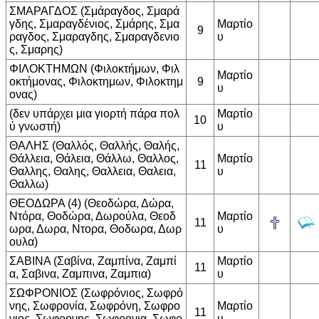
ΣΜΑΡΑΓΔΟΣ (Σμάραγδος, Σμαρά
γδης, Σμαραγδένιος, Σμάρης, Σμα
Μαρτίο
9
ραγδος, Σμαραγδης, Σμαραγδενιο
υ
ς, Σμαρης)
ΦΙΛΟΚΤΗΜΩΝ (Φιλοκτήμων, Φιλ
Μαρτίο
οκτήμονας, Φιλοκτημων, Φιλοκτημ
9
υ
ονας)
(δεν υπάρχει μια γιορτή πάρα πολ
Μαρτίο
10
ύ γνωστή)
υ
ΘΑΛΗΣ (Θαλλός, Θαλλής, Θαλής,
Θάλλεια, Θάλεια, Θάλλω, Θαλλος,
Μαρτίο
11
Θαλλης, Θαλης, Θαλλεια, Θαλεια,
υ
Θαλλω)
ΘΕΟΔΩΡΑ (4) (Θεοδώρα, Δώρα,
Ντόρα, Θοδώρα, Δωρούλα, Θεοδ
Μαρτίο
11
ωρα, Δωρα, Ντορα, Θοδωρα, Δωρ
υ
ουλα)
ΣΑΒΙΝΑ (Σαβίνα, Ζαμπίνα, Ζαμπί
Μαρτίο
11
α, Σαβινα, Ζαμπινα, Ζαμπια)
υ
ΣΩΦΡΟΝΙΟΣ (Σωφρόνιος, Σωφρό
νης, Σωφρονία, Σωφρόνη, Σωφρο
Μαρτίο
11
νιος, Σωφρονης, Σωφρονια, Σωφρ
υ