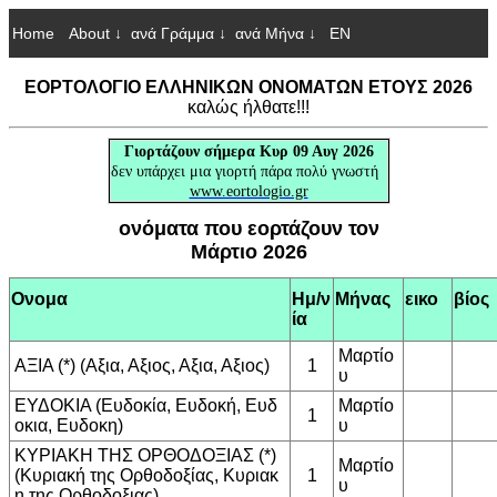
Home
About ↓
ανά Γράμμα ↓
ανά Μήνα ↓
EN
ΕΟΡΤΟΛΟΓΙΟ ΕΛΛΗΝΙΚΩΝ ΟΝΟΜΑΤΩΝ ΕΤΟΥΣ 2026
καλώς ήλθατε!!!
Γιορτάζουν
σήμερα Κυρ 09 Αυγ 2026
δεν υπάρχει μια γιορτή πάρα πολύ γνωστή
www.eortologio.gr
ονόματα που εορτάζουν τον
Μάρτιο 2026
Ονομα
Ημ/ν
Μήνας
εικο
βίος
ία
Μαρτίο
ΑΞΙΑ (*) (Αξια, Αξιος, Αξια, Αξιος)
1
υ
ΕΥΔΟΚΙΑ (Ευδοκία, Ευδοκή, Ευδ
Μαρτίο
1
οκια, Ευδοκη)
υ
ΚΥΡΙΑΚΗ ΤΗΣ ΟΡΘΟΔΟΞΙΑΣ (*)
Μαρτίο
(Κυριακή της Ορθοδοξίας, Κυριακ
1
υ
η της Ορθοδοξιας)