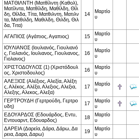
ΜΑΤΘΙΛΝΤΗ (Ματθίλντη (Καθολ),
Ματίλντα, Ματθίλδη, Μαθίλδη, Θίλ
Μαρτίο
δη, Θίλδα, Τίτα, Ματθιλντη, Ματιλν
14
υ
τα, Ματθιλδη, Μαθιλδη, Θιλδη, Θιλ
δα, Τιτα)
Μαρτίο
ΑΓΑΠΙΟΣ (Αγάπιος, Αγαπιος)
15
υ
ΙΟΥΛΙΑΝΟΣ (Ιουλιανός, Γιουλιανό
Μαρτίο
ς, Γιολανός, Ιουλιανος, Γιουλιανος,
16
υ
Γιολανος)
ΧΡΙΣΤΟΔΟΥΛΟΣ (1) (Χριστόδουλ
Μαρτίο
16
ος, Χριστοδουλος)
υ
ΑΛΕΞΙΟΣ (Αλέξιος, Αλεξία, Αλέξη
Μαρτίο
ς, Αλέκος, Αλέξα, Αλεξιος, Αλεξια,
17
υ
Αλεξης, Αλεκος, Αλεξα)
ΓΕΡΤΡΟΥΔΗ (Γερτρούδη, Γερτρο
Μαρτίο
17
υδη)
υ
ΕΔΟΥΑΡΔΟΣ (Εδουάρδος, Εντυ,
Μαρτίο
18
Εντουαρντ, Εδουαρδος)
υ
ΔΑΡΕΙΑ (Δαρεία, Δάρα, Δάρω, Δα
Μαρτίο
19
ρεια, Δαρα, Δαρω)
υ